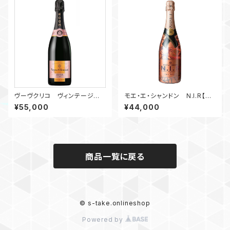
ヴーヴクリコ ヴィンテージロ
モエ・エ・シャンドン N.I.R【抜
ーズラベル【抜栓動画】
栓動画】
¥55,000
¥44,000
商品一覧に戻る
© s-take.onlineshop
Powered by