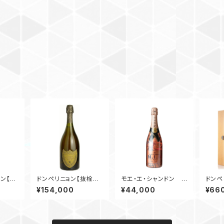
ドン【抜
ドンペリニョン【抜栓動
モエ・エ・シャンドン
ドンペ
画】
N.I.R【抜栓動画】
ブ ド
¥154,000
¥44,000
¥66
動画】