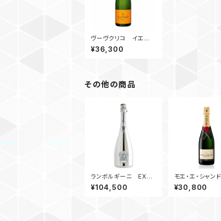
ヴーヴクリコ イエロ
ーラベル【抜栓動画】
¥36,300
その他の商品
ランボルギーニ EXド
モエ・エ・シャン
ライ プラチナ【抜栓動
栓動画】
¥104,500
¥30,800
画】